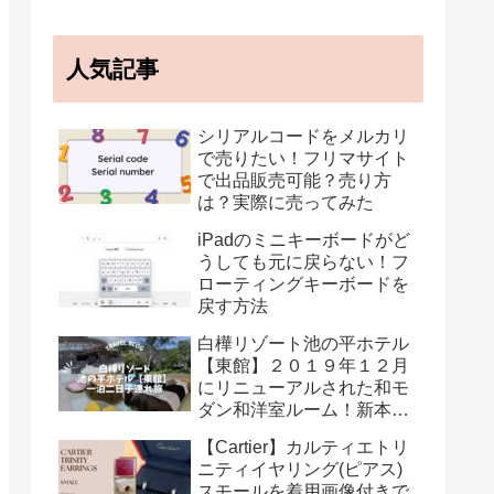
人気記事
シリアルコードをメルカリ
で売りたい！フリマサイト
で出品販売可能？売り方
は？実際に売ってみた
iPadのミニキーボードがど
うしても元に戻らない！フ
ローティングキーボードを
戻す方法
白樺リゾート池の平ホテル
【東館】２０１９年１２月
にリニューアルされた和モ
ダン和洋室ルーム！新本館
の温泉・湯あみ着情報も
【Cartier】カルティエトリ
ニティイヤリング(ピアス)
スモールを着用画像付きで