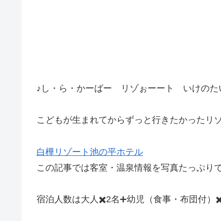
♪し・ら・かーばー リゾぉーート いけのた
こどもが生まれてからずっと行きたかったリ
白樺リゾート池の平ホテル
この記事では客室・温泉情報を写真たっぷり
宿泊人数は大人✖️2名➕幼児（食事・布団付）✖