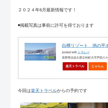
２０２４年6月最新情報です！
◾️掲載写真は事前に許可を得ております
白樺リゾート 池の平
posted with
トマレバ
長野県北佐久郡立科町大字芦田八ケ野
楽天トラベル
じゃらん
今回は
楽天トラベル
からの予約です