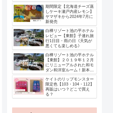
期間限定【北海道チーズ蒸
しケーキ瀬戸内産レモン】
ヤマザキから2024年7月に
新発売
白樺リゾート池の平ホテル
レビュー【東館】子連れ旅
行1日目・雨の日《天気が
悪くても楽しめる》
白樺リゾート池の平ホテル
【東館】２０１９年１２月
にリニューアルされた和モ
ダン和洋室ルーム！新本館
の温泉・湯あみ着情報も
ケイトのリップモンスター
限定色【103・104・112】
再販はいつ？どこで買え
る？