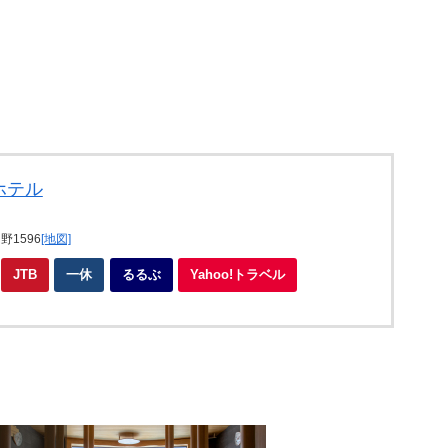
ホテル
1596
[地図]
JTB
一休
るるぶ
Yahoo!トラベル