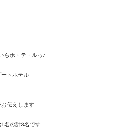
いらホ・テ・ルっ♪
ゾートホテル
でお伝えします
️1名の計3名です