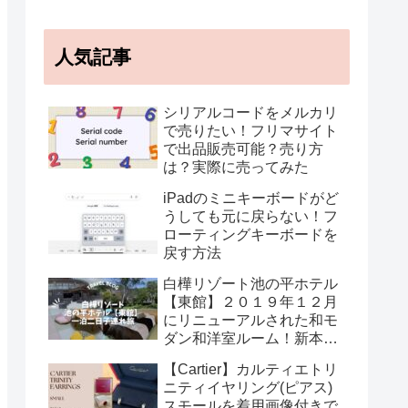
人気記事
シリアルコードをメルカリ
で売りたい！フリマサイト
で出品販売可能？売り方
は？実際に売ってみた
iPadのミニキーボードがど
うしても元に戻らない！フ
ローティングキーボードを
戻す方法
白樺リゾート池の平ホテル
【東館】２０１９年１２月
にリニューアルされた和モ
ダン和洋室ルーム！新本館
の温泉・湯あみ着情報も
【Cartier】カルティエトリ
ニティイヤリング(ピアス)
スモールを着用画像付きで