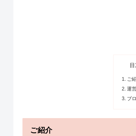
目
ご
運
ブ
ご紹介