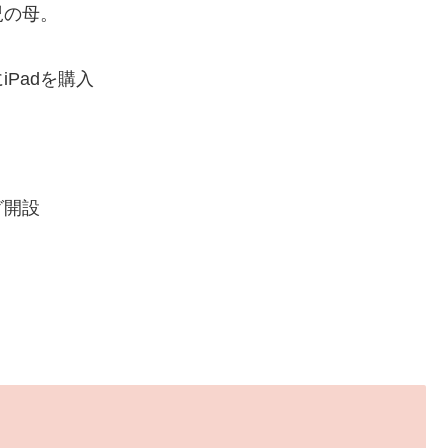
の母。
Padを購入
グ開設