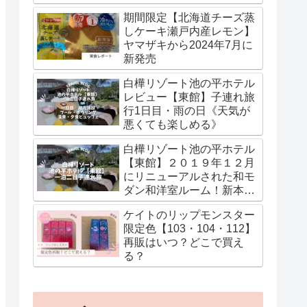
期間限定【北海道チーズ蒸
しケーキ瀬戸内産レモン】
ヤマザキから2024年7月に
新発売
白樺リゾート池の平ホテル
レビュー【東館】子連れ旅
行1日目・雨の日《天気が
悪くても楽しめる》
白樺リゾート池の平ホテル
【東館】２０１９年１２月
にリニューアルされた和モ
ダン和洋室ルーム！新本館
の温泉・湯あみ着情報も
ケイトのリップモンスター
限定色【103・104・112】
再販はいつ？どこで買え
る？