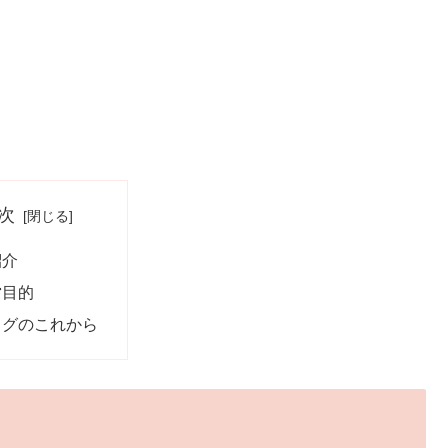
次
紹介
営目的
ログのこれから