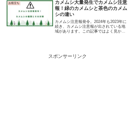
ます。かわいい裏には実はこわい毒性
カメムシ大量発生でカメムシ注意
お役立ち
が！？
報！緑のカメムシと茶色のカメム
シの違い
カメムシ注意報発令。2024年も2023年に
続き、カメムシ注意報が出されている地
域があります。この記事ではよく見かけ
るカメムシと、カメムシが生活に与える
影響をまとめています。カメムシ対策や
ニオイがついた時の対応策も！ぜひご覧
ください。
スポンサーリンク