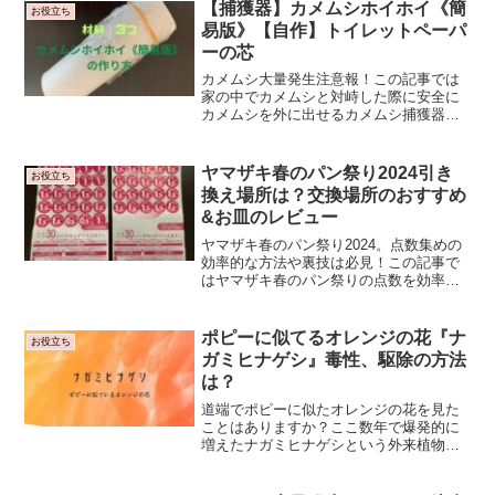
んと2024年、最新のスプーを描いたしょ
【捕獲器】カメムシホイホイ《簡
お役立ち
うこおねえさん。最新のスプーはいか
易版》【自作】トイレットペーパ
に！？
ーの芯
カメムシ大量発生注意報！この記事では
家の中でカメムシと対峙した際に安全に
カメムシを外に出せるカメムシ捕獲器の
作り方を紹介しています。家にある3つの
材料で簡単に作成できます。家の中のカ
メムシにお困りの方はぜひ作ってみてく
ヤマザキ春のパン祭り2024引き
お役立ち
ださい。
換え場所は？交換場所のおすすめ
&お皿のレビュー
ヤマザキ春のパン祭り2024。点数集めの
効率的な方法や裏技は必見！この記事で
はヤマザキ春のパン祭りの点数を効率よ
く集める方法や、今年の白いスマートボ
ウルのレビューを記載しています。交換
場所の情報もあり。
ポピーに似てるオレンジの花『ナ
お役立ち
ガミヒナゲシ』毒性、駆除の方法
は？
道端でポピーに似たオレンジの花を見た
ことはありますか？ここ数年で爆発的に
増えたナガミヒナゲシという外来植物で
す。この記事ではナガミヒナゲシの特徴
や毒性、駆除の方法について記載してい