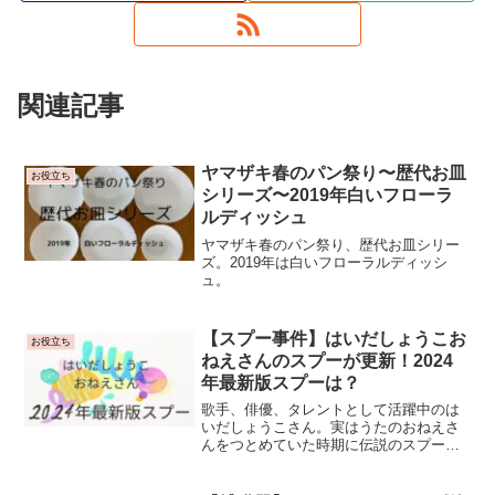
関連記事
ヤマザキ春のパン祭り〜歴代お皿
お役立ち
シリーズ〜2019年白いフローラ
ルディッシュ
ヤマザキ春のパン祭り、歴代お皿シリー
ズ。2019年は白いフローラルディッシ
ュ。
【スプー事件】はいだしょうこお
お役立ち
ねえさんのスプーが更新！2024
年最新版スプーは？
歌手、俳優、タレントとして活躍中のは
いだしょうこさん。実はうたのおねえさ
んをつとめていた時期に伝説のスプーの
絵を描き、スプーの絵描き歌事件として
世間から注目されたことがあります。な